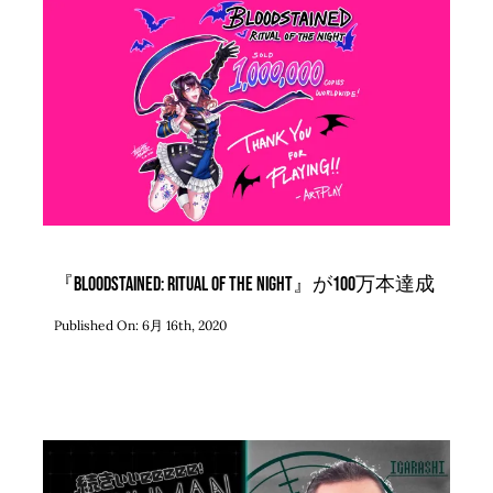
『Bloodstained: Ritual of the Night』が100万本達成
Published On: 6月 16th, 2020