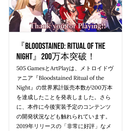
Night』200万本突破！
News
『Bloodstained: Ritual of the
Night』200万本突破！
505 GamesとArtPlayは、メトロイドヴ
ァニア『Bloodstained Ritual of the
Night』の世界累計販売本数が200万本
を達成したことを発表しました。さら
に、本作に今後実装予定のコンテンツ
の開発状況なども触れられています。
2019年リリースの「非常に好評」なメ