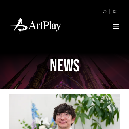
Skip
JP
EN
to
content
Togg
Navi
HOME
News
GAMES
ABOUT
RECRUIT
NEWS
【訃報】弊社クリエイ
ティブディレクター
CONTACT